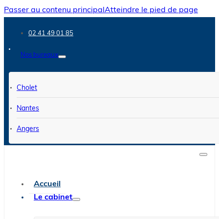
Passer au contenu principal
Atteindre le pied de page
02 41 49 01 85
Nos bureaux
Cholet
Nantes
Angers
Accueil
Le cabinet