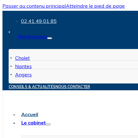
Passer au contenu principal
Atteindre le pied de page
02 41 49 01 85
Nos bureaux
Cholet
Nantes
Angers
CONSEILS & ACTUALITÉS
NOUS CONTACTER
Accueil
Le cabinet