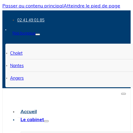
Passer au contenu principal
Atteindre le pied de page
02 41 49 01 85
Nos bureaux
Cholet
Nantes
Angers
Accueil
Le cabinet