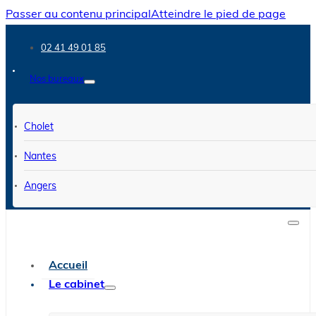
Passer au contenu principal
Atteindre le pied de page
02 41 49 01 85
Nos bureaux
Cholet
Nantes
Angers
Accueil
Le cabinet