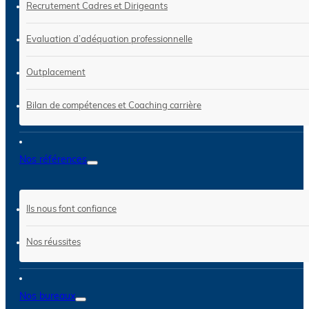
Recrutement Cadres et Dirigeants
Evaluation d’adéquation professionnelle
Outplacement
Bilan de compétences et Coaching carrière
Nos références
Ils nous font confiance
Nos réussites
Nos bureaux