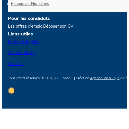
Ressources Humaines
Pour les candidats
Les offres d'emploi
Déposer son CV
Liens utiles
Mentions légales
Confidentialité
Cookies
Tous droits réservés. © 2026 JBL Conseil | Création
Agence Web Enjin
à Cho