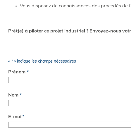
Vous disposez de connaissances des procédés de fa
Prêt(e) à piloter ce projet industriel ? Envoyez-nous vot
«
*
» indique les champs nécessaires
NOM
Prénom
*
Nom
E-mail
*