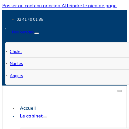
Passer au contenu principal
Atteindre le pied de page
02 41 49 01 85
Nos bureaux
Cholet
Nantes
Angers
Accueil
Le cabinet