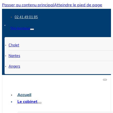
Passer au contenu principal
Atteindre le pied de page
02 41 49 01 85
Nos bureaux
Cholet
Nantes
Angers
Accueil
Le cabinet