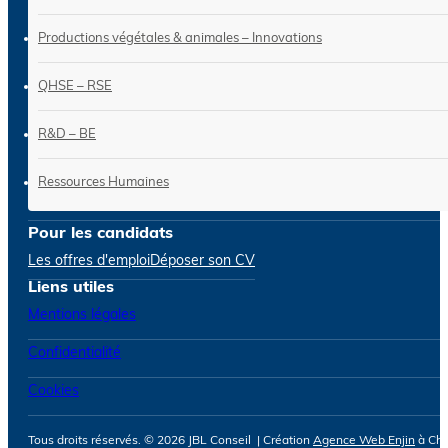
Productions végétales & animales – Innovations
QHSE – RSE
R&D – BE
Ressources Humaines
Pour les candidats
Les offres d'emploi
Déposer son CV
Liens utiles
Mentions légales
Confidentialité
Cookies
Tous droits réservés. © 2026 JBL Conseil | Création
Agence Web Enjin
à Cho