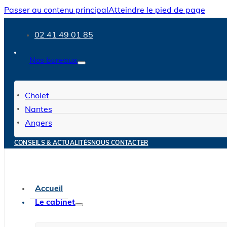
Passer au contenu principal
Atteindre le pied de page
02 41 49 01 85
Nos bureaux
Cholet
Nantes
Angers
CONSEILS & ACTUALITÉS
NOUS CONTACTER
Accueil
Le cabinet