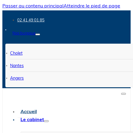
Passer au contenu principal
Atteindre le pied de page
02 41 49 01 85
Nos bureaux
Cholet
Nantes
Angers
Accueil
Le cabinet