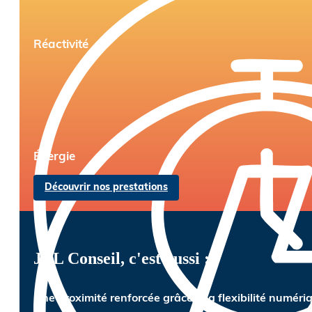
Réactivité
Énergie
Découvrir nos prestations
JBL Conseil, c'est aussi :
Une proximité renforcée grâce à la flexibilité numéri