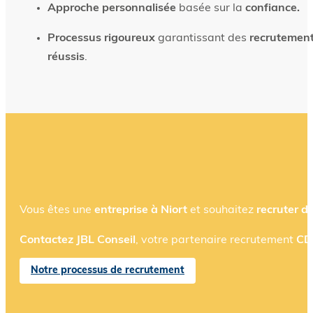
Approche personnalisée
basée sur la
confiance.
Processus rigoureux
garantissant des
recrutemen
réussis
.
Vous êtes une
entreprise à Niort
et souhaitez
recruter de
Contactez JBL Conseil
, votre partenaire recrutement
CDI
Notre processus de recrutement