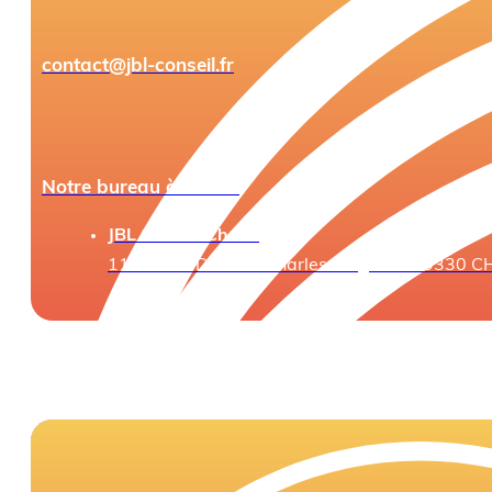
contact@jbl-conseil.fr
Notre bureau à Cholet
JBL Conseil Cholet
11 Rue du Docteur Charles Coignard 49330 