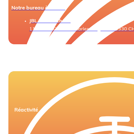
Notre bureau à Cholet
JBL Conseil Cholet
11 Rue du Docteur Charles Coignard 49330 
Réactivité