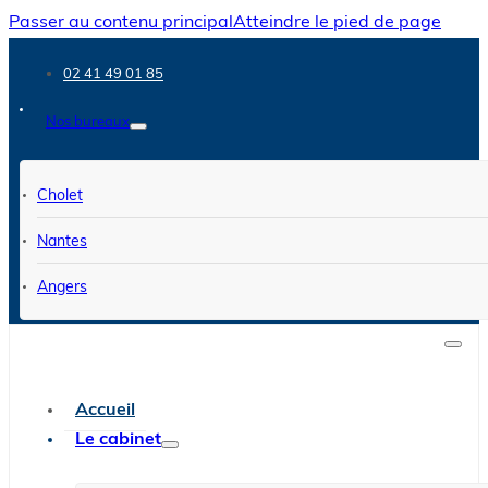
Passer au contenu principal
Atteindre le pied de page
02 41 49 01 85
Nos bureaux
Cholet
Nantes
Angers
Accueil
Le cabinet