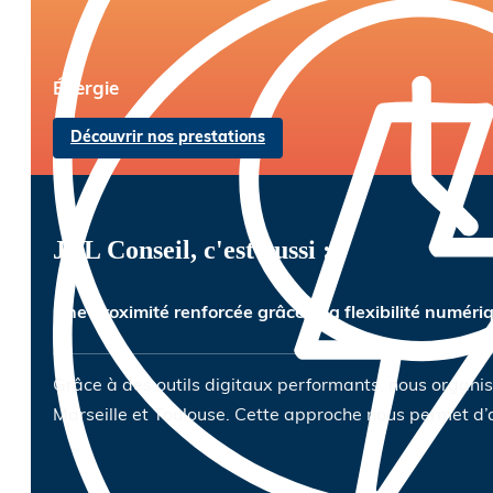
Énergie
Découvrir nos prestations
JBL Conseil, c'est aussi :
Une proximité renforcée grâce à la flexibilité numéri
Grâce à des outils digitaux performants, nous organiso
Marseille et Toulouse. Cette approche nous permet d’a