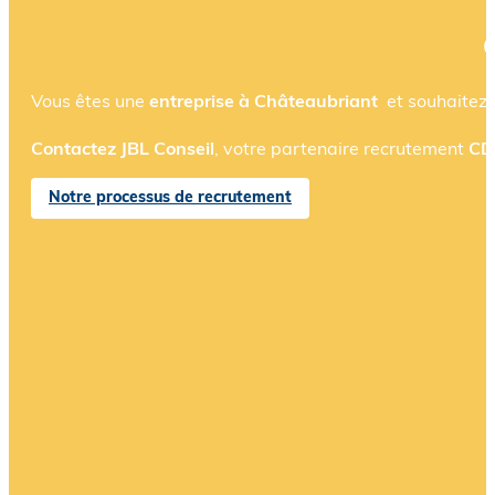
C
Vous êtes une
entreprise à
Châteaubriant
et souhaitez
Contactez JBL Conseil
, votre partenaire recrutement
CDI
Notre processus de recrutement