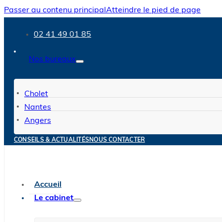
Passer au contenu principal
Atteindre le pied de page
02 41 49 01 85
Nos bureaux
Cholet
Nantes
Angers
CONSEILS & ACTUALITÉS
NOUS CONTACTER
Accueil
Le cabinet